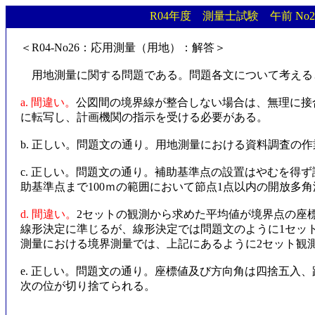
R04年度 測量士試験 午前 No
＜R04-No26：応用測量（用地）：解答＞
用地測量に関する問題である。問題各文について考える
a. 間違い。
公図間の境界線が整合しない場合は、無理に接
に転写し、計画機関の指示を受ける必要がある。
b. 正しい。問題文の通り。用地測量における資料調査の
c. 正しい。問題文の通り。補助基準点の設置はやむを得
助基準点まで100ｍの範囲において節点1点以内の開放多
d. 間違い。
2セットの観測から求めた平均値が境界点の座
線形決定に準じるが、線形決定では問題文のように1セッ
測量における境界測量では、上記にあるように2セット観
e. 正しい。問題文の通り。座標値及び方向角は四捨五入、距離及
次の位が切り捨てられる。