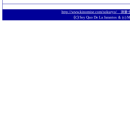
http://www.kinomise.com/sokuryo/
測量
(c)
Sey Quo De La Jarantos ＆ (c) M