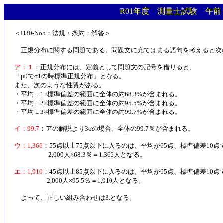
R01年度 測量士試験 午前 
＜H30-No5：法規・条約：解答＞
正規分布に関する問題である。問題文に充てはまる語句を考えると次
ア：１
：正規分布には、定義として問題文の記号を借りると、
「μ0でσ1の時標準正規分布」となる。
また、次のような性質がある。
・平均 ± 1×標準偏差の範囲に全体の約68.3%が含まれる。
・平均 ± 2×標準偏差の範囲に全体の約95.5%が含まれる。
・平均 ± 3×標準偏差の範囲に全体の約99.7%が含まれる。
イ：99.7
：アの解説より3σの場合、全体の99.7％が含まれる。
ウ：1,366
：55点以上75点以下に入るのは、平均が65点、標準偏差10点
2,000人×68.3％＝1,366人となる。
エ：1,910
：45点以上85点以下に入るのは、平均が65点、標準偏差10点
2,000人×95.5％＝1,910人となる。
よって、正しい組み合わせは3.となる。