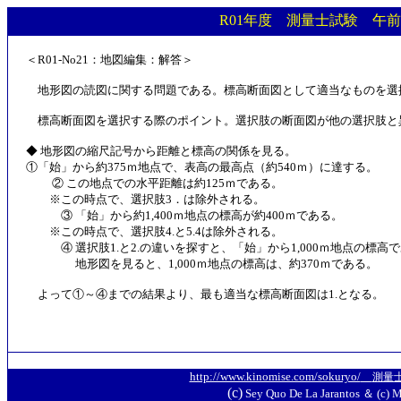
R01年度 測量士試験 午前 
＜R01-No21：地図編集：解答＞
地形図の読図に関する問題である。標高断面図として適当なものを選
標高断面図を選択する際のポイント。選択肢の断面図が他の選択肢と
◆ 地形図の縮尺記号から距離と標高の関係を見る。
①「始」から約375ｍ地点で、表高の最高点（約540ｍ）に達する。
② この地点での水平距離は約125ｍである。
※この時点で、選択肢3．は除外される。
③ 「始」から約1,400ｍ地点の標高が約400ｍである。
※この時点で、選択肢4.と5.4は除外される。
④ 選択肢1.と2.の違いを探すと、「始」から1,000ｍ地点の標高
地形図を見ると、1,000ｍ地点の標高は、約370ｍである。
よって①～④までの結果より、最も適当な標高断面図は1.となる。
http://www.kinomise.com/sokuryo/
測量
(c)
Sey Quo De La Jarantos ＆ (c) M