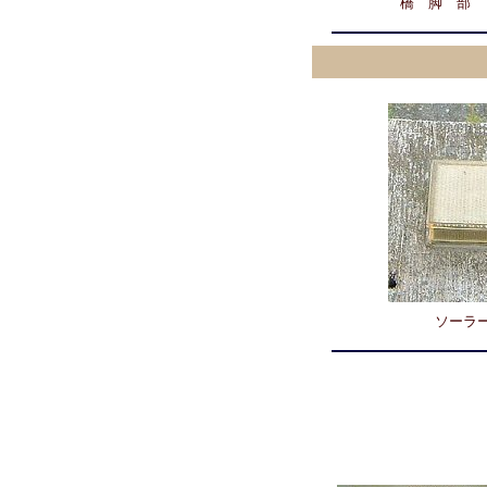
橋 脚 部
ソーラ