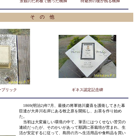
景観のため板で囲った橋脚
待避所の後が残る橋脚
そ の 他
ーブリック
ギネス認定記念碑
1869(明治2)年7月、最後の将軍徳川慶喜を護衛してきた幕
臣達が大井川右岸にある牧之原を開拓し、お茶を作り始め
た。
当初は大変厳しい環境の中て、筆舌にはつくせない苦労の
連続だったが、そのかいがあって順調に茶栽培が営まれ、生
活が安定するに従って、島田の方へ生活用品や食料品を買い