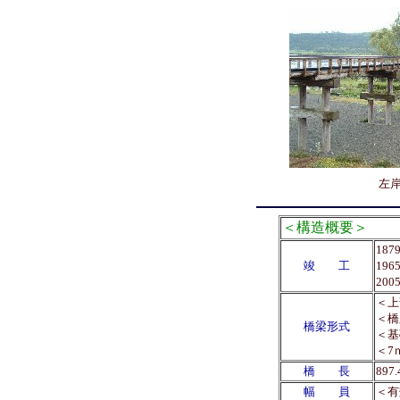
左
＜構造概要＞
18
竣 工
19
20
＜上
＜橋
橋梁形式
＜基
＜7
橋 長
89
幅 員
＜有