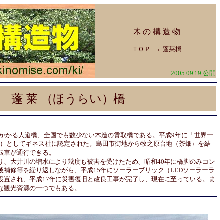
木 の 構 造 物
→
ＴＯＰ
蓬莱橋
2005.09.19 公開
蓬 莱 （ほうらい）橋
かかる人道橋、全国でも数少ない木造の賃取橋である。平成9年に「世界一
4ｍ）としてギネス社に認定された。島田市街地から牧之原台地（茶畑）を結
転車が通行できる。
、大井川の増水により幾度も被害を受けたため、昭和40年に橋脚のみコン
後補修等を繰り返しながら、平成15年にソーラーブリック（LEDソーラーラ
設置され、平成17年に災害復旧と改良工事が完了し、現在に至っている。ま
な観光資源の一つでもある。