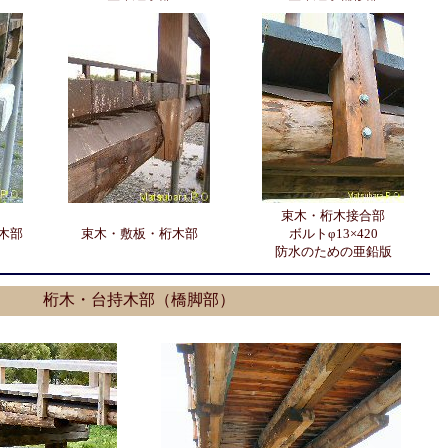
束木・桁木接合部
木部
束木・敷板・桁木部
ボルトφ13×420
防水のための亜鉛版
桁木・台持木部（橋脚部）