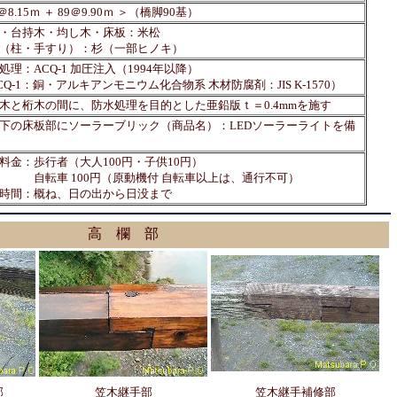
＠8.15ｍ ＋ 89＠9.90ｍ ＞
（橋脚90基）
・台持木・均し木・床板：米松
（柱・手すり）：杉（一部ヒノキ）
処理：ACQ-1 加圧注入（1994年以降）
CQ-1：銅・アルキアンモニウム化合物系 木材防腐剤：JIS K-1570）
木と桁木の間に、防水処理を目的とした亜鉛版ｔ＝0.4mmを施す
下の床板部にソーラーブリック（商品名）：LEDソーラーライトを備
料金：歩行者（大人100円・子供10円）
転車 100円（原動機付 自転車以上は、通行不可）
時間：概ね、日の出から日没まで
高 欄 部
部
笠木継手部
笠木継手補修部