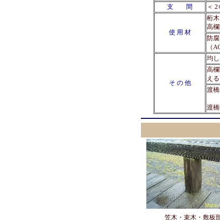
支 間
＜ 2
桁木
高欄
使 用 材
防腐
（A
均し
高欄
える
そ の 他
渡橋
自
渡橋
笠木・束木・敷板