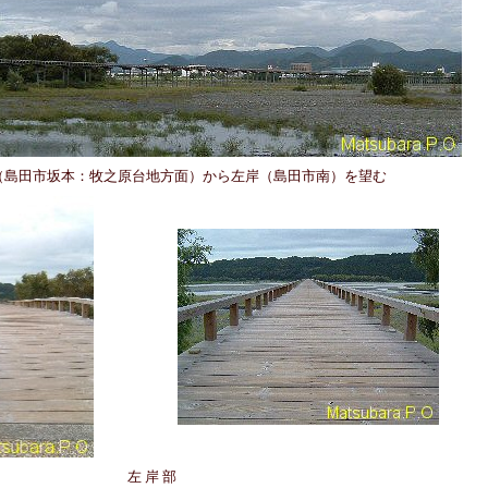
（島田市坂本：牧之原台地方面）から左岸（島田市南）を望む
左 岸 部