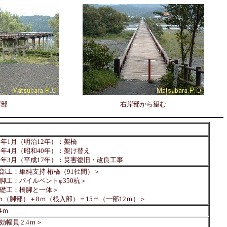
岸部
右岸部から望む
79年1月（明治12年）：架橋
65年4月（昭和40年）：架け替え
05年3月（平成17年）：災害復旧・改良工事
部工：単純支持 桁橋（91径間）＞
脚工：パイルベントφ350杭＞
礎工：橋脚と一体＞
ｍ（脚部）＋8ｍ（根入部）＝15ｍ（一部12ｍ）＞
7.4ｍ
効幅員 2.4ｍ＞