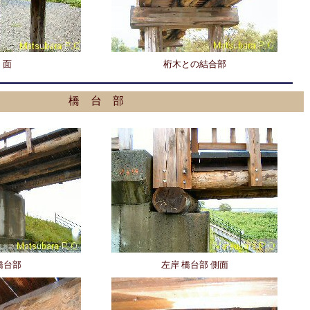
 面
桁木との結合部
橋 台 部
橋台部
左岸 橋台部 側面